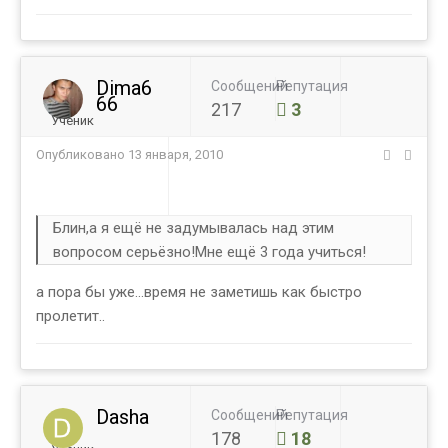
Dima6
Сообщений
Репутация
66
217
3
Ученик
Опубликовано
13 января, 2010
Блин,а я ещё не задумывалась над этим
вопросом серьёзно!Мне ещё 3 года учиться!
а пора бы уже...время не заметишь как быстро
пролетит..
Dasha
Сообщений
Репутация
178
18