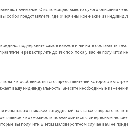
ривлекают внимание. С их помощью вместо сухого описания чел
о вы собой представляете, где очерчены кое-какие из индивид
 воедино, подчеркните самое важное и начните составлять текс
равляйте и редактируйте до тех пор, пока у вас не получится н
 пола - в особенности того, представителей которого вы стрем
ажает вашу индивидуальность. Внесите необходимые изменения
не испытывают никаких затруднений на этапах с первого по пяты
амое главное - возможность познакомиться с интересным челове
которые вы получите. В этом маловероятном случае вам не прид