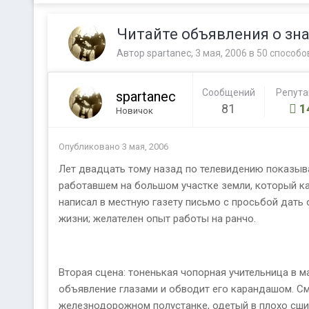
Читайте объявления о зна
Автор
spartanec
,
3 мая, 2006
в
50 способо
Сообщений
Репут
spartanec
81
1
Новичок
Опубликовано
3 мая, 2006
Лет двадцать тому назад по телевидению показыва
работавшем на большом участке земли, который ка
написал в местную газету письмо с просьбой дать 
жизни; желателен опыт работы на ранчо.
Вторая сцена: тоненькая чопорная учительница в 
объявление глазами и обводит его карандашом. См
железнодорожном полустанке, одетый в плохо сшит