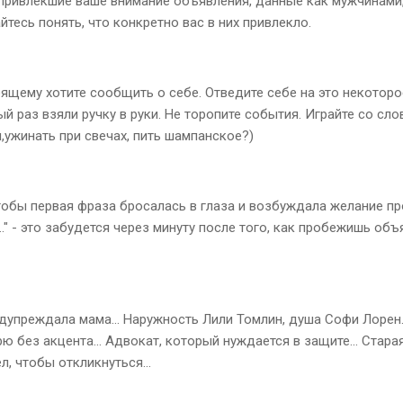
 привлекшие ваше внимание объявления, данные как мужчинами,
тесь понять, что конкретно вас в них привлекло.
оящему хотите сообщить о себе. Отведите себе на это некоторо
ый раз взяли ручку в руки. Не торопите события. Играйте со сло
,ужинать при свечах, пить шампанское?)
чтобы первая фраза бросалась в глаза и возбуждала желание п
" - это забудется через минуту после того, как пробежишь объ
едупреждала мама... Наружность Лили Томлин, душа Софи Лорен..
рю без акцента... Адвокат, который нуждается в защите... Стара
л, чтобы откликнуться...