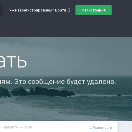
ch
Регистрация
Уже зарегистрированы? Войти
ать
ям. Это сообщение будет удалено.
 и давайте их сами
Активность