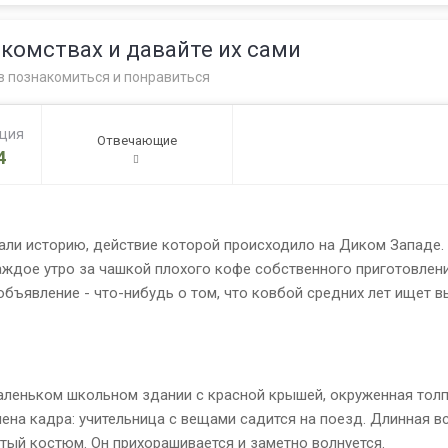
комствах и давайте их сами
в познакомиться и понравиться
ация
Отвечающие
4
ли историю, действие которой происходило на Диком Западе. 
ждое утро за чашкой плохого кофе собственного приготовлени
объявление - что-нибудь о том, что ковбой средних лет ищет 
маленьком школьном здании с красной крышей, окруженная толп
ена кадра: учительница с вещами садится на поезд. Длинная в
ый костюм. Он прихорашивается и заметно волнуется.