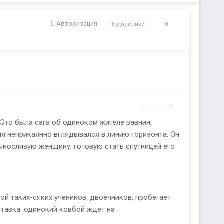
Авторизация
Подписчики
0
Жалоба
Это была сага об одиноком жителе равнин,
я неприкаянно вглядывался в линию горизонта. Он
выносливую женщину, готовую стать спутницей его
ой таких-сяких учеников, двоечников, пробегает
ставка: одинокий ковбой ждет на