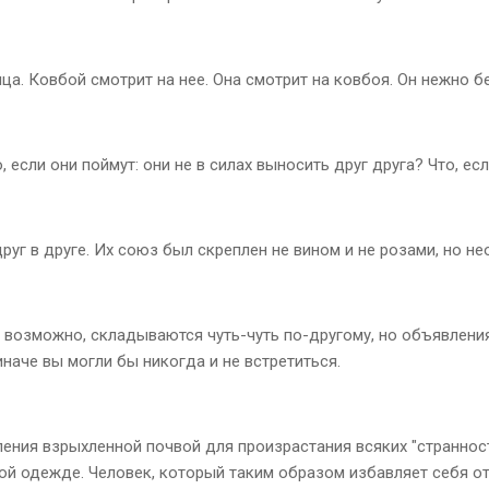
. Ковбой смотрит на нее. Она смотрит на ковбоя. Он нежно бере
 если они поймут: они не в силах выносить друг друга? Что, есл
друг в друге. Их союз был скреплен не вином и не розами, но н
возможно, складываются чуть-чуть по-другому, но объявлени
наче вы могли бы никогда и не встретиться.
ения взрыхленной почвой для произрастания всяких "странносте
ой одежде. Человек, который таким образом избавляет себя о