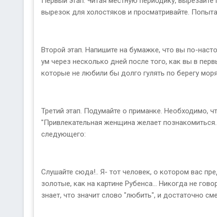
Первый этап. Читая местную периодику, вырезайте
вырезок для холостяков и просматривайте. Попытай
Второй этап. Напишите на бумажке, что вы по-наст
ум через несколько дней после того, как вы в перв
которые не любили бы долго гулять по берегу моря
Третий этап. Подумайте о приманке. Необходимо, 
"Привлекательная женщина желает познакомиться...
следующего:
Слушайте сюда!.. Я- тот человек, о котором вас пр
золотые, как на картине Рубенса... Никогда не гово
знает, что значит слово "любить", и достаточно сме