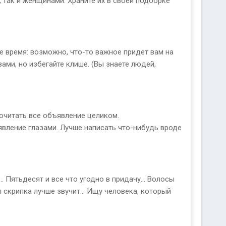
 так и женщинами. Храните их в своей подборке
е время: возможно, что-то важное придет вам на
вами, но избегайте клише. (Вы знаете людей,
рочитать все объявление целиком.
явление глазами. Лучше написать что-нибудь вроде
. Пятьдесят и все что угодно в придачу... Волосы
я скрипка лучше звучит... Ищу человека, который