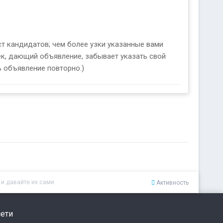
ст кандидатов; чем более узки указанные вами
ек, дающий объявление, забывает указать свой
ть объявление повторно.)
 и давайте их сами
Активность
ети