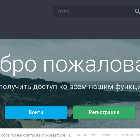
sear
бро пожалов
 получить доступ ко всем нашим функци
Войти
Регистрация
Читайте объявления о знакомствах
собов познакомиться и понравиться