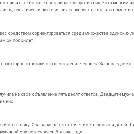
ствие и еще больше настраивается против них. Хотя многим из 
жизнь, практически никто из них не жалеет о том, что поместил
 вас средством сориентироваться среди множества одиноких лю
вам он подойдет.
 на которое ответили сто шестьдесят человек. За последние ше
олучила на свое объявление пятьдесят ответов. Двадцати мужч
з них.
прямо в точку. Она написала, что хочет иметь семью и детей. Та
 мужчиной она встречалась больше года.