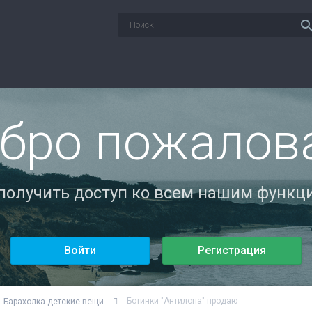
sear
бро пожалов
 получить доступ ко всем нашим функци
Войти
Регистрация
Ботинки "Антилопа" продаю
Барахолка детские вещи