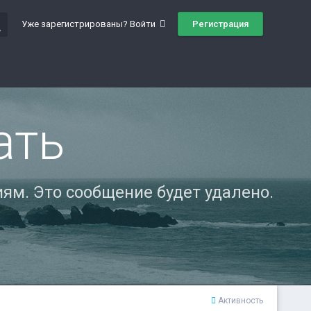
ch
Регистрация
Уже зарегистрированы? Войти
ать
ям. Это сообщение будет удалено.
Активность