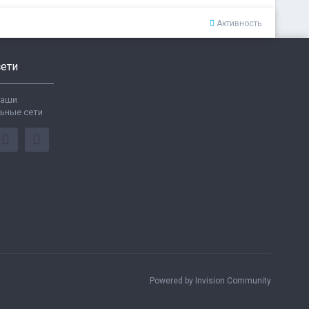
Активность
ети
ваши
ьные сети
Powered by Invision Community