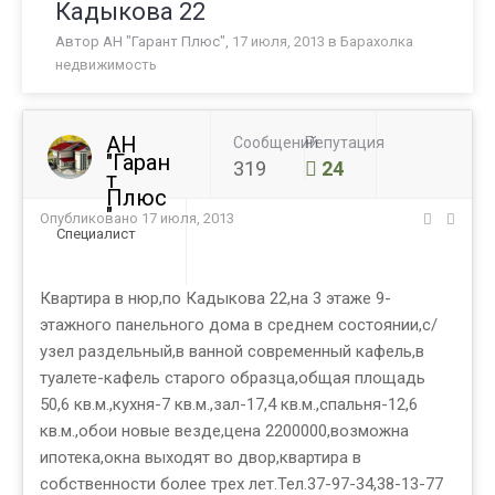
Кадыкова 22
Автор
АН "Гарант Плюс"
,
17 июля, 2013
в
Барахолка
недвижимость
АН
Сообщений
Репутация
"Гаран
319
24
т
Плюс
"
Опубликовано
17 июля, 2013
Специалист
Квартира в нюр,по Кадыкова 22,на 3 этаже 9-
этажного панельного дома в среднем состоянии,с/
узел раздельный,в ванной современный кафель,в
туалете-кафель старого образца,общая площадь
50,6 кв.м.,кухня-7 кв.м.,зал-17,4 кв.м.,спальня-12,6
кв.м.,обои новые везде,цена 2200000,возможна
ипотека,окна выходят во двор,квартира в
собственности более трех лет.Тел.37-97-34,38-13-77