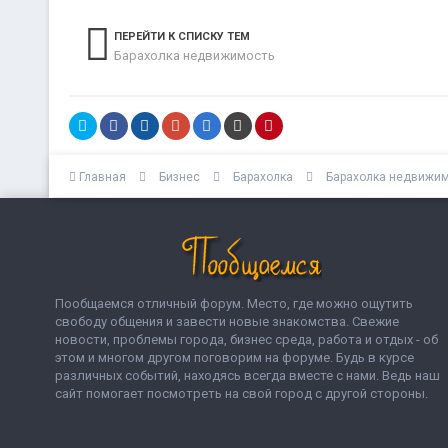
ПЕРЕЙТИ К СПИСКУ ТЕМ
Барахолка недвижимость
Главная
Бизнес
Барахолка
Барахолка недвижи
Пообщаемся отличный форум. Место, где можно ощутить
свободу общения и завести новые знакомства. Свежие
новости, проблемы города, бизнес среда, работа и отдых - об
этом и многом другом поговорим на форуме. Будь в курсе
различных событий, находясь всегда вместе с нами. Ведь наш
сайт помогает посмотреть на свой город с другой стороны.