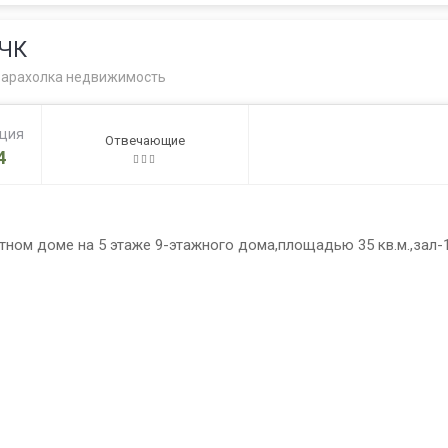
НЧК
арахолка недвижимость
ация
Отвечающие
4
ном доме на 5 этаже 9-этажного дома,площадью 35 кв.м.,зал-18 