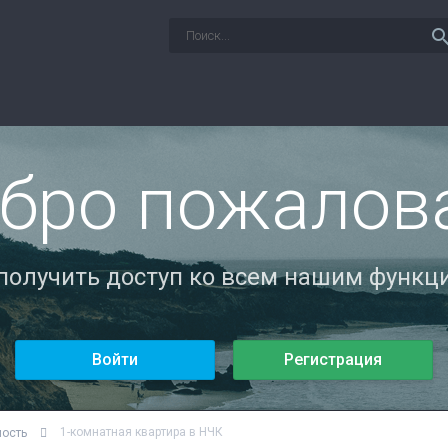
sear
бро пожалов
 получить доступ ко всем нашим функци
Войти
Регистрация
1-комнатная квартира в НЧК
мость