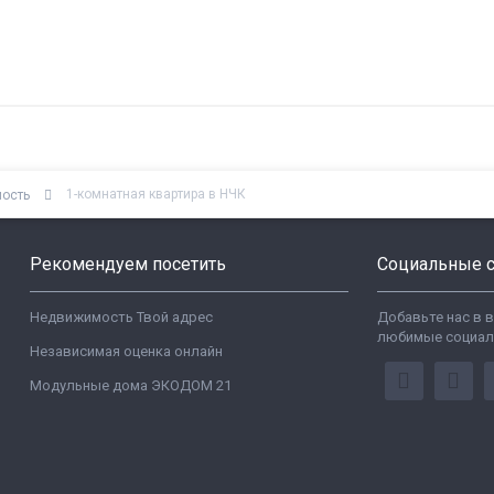
1-комнатная квартира в НЧК
мость
Рекомендуем посетить
Социальные с
Недвижимость Твой адрес
Добавьте нас в 
любимые социал
Независимая оценка онлайн
Модульные дома ЭКОДОМ 21