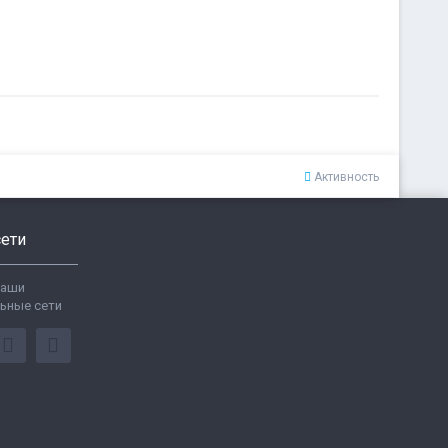
Активность
ети
ваши
ьные сети