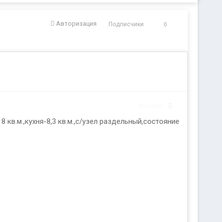
Авторизация
Подписчики
0
Жалоба
кв.м.,кухня-8,3 кв.м.,с/узел раздельный,состояние