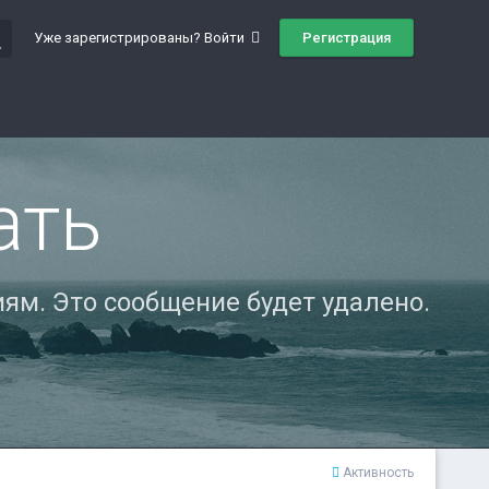
ch
Регистрация
Уже зарегистрированы? Войти
ать
ям. Это сообщение будет удалено.
Активность