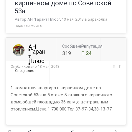
кирпичном доме по Советской
53а
Автор
АН "Гарант Плюс"
,
13 мая, 2013
в
Барахолка
недвижимость
АН
Сообщений
Репутация
"Гаран
319
24
т
Плюс
"
Опубликовано
13 мая, 2013
Специалист
1-комнатная квартира в кирпичном доме по
Советской 53а,на 5 этаже 5-этажного кирпичного
дома,общей площадью 36 кв.м.,с центральным
отоплением.Цена 1 700 000.Тел.37-97-34,38-13-77