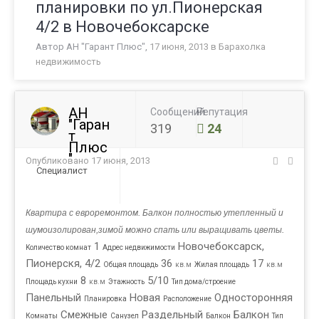
планировки по ул.Пионерская
4/2 в Новочебоксарске
Автор
АН "Гарант Плюс"
,
17 июня, 2013
в
Барахолка
недвижимость
АН
Сообщений
Репутация
"Гаран
319
24
т
Плюс
"
Опубликовано
17 июня, 2013
Специалист
Квартира с евроремонтом. Балкон полностью утепленный и
шумоизолирован,зимой можно спать или выращивать цветы.
1
Новочебоксарск,
Kоличество комнат
Адрес недвижимости
Пионерскя, 4/2
36
17
Общая площадь
кв.м
Жилая площадь
кв.м
8
5/10
Площадь кухни
кв.м
Этажность
Тип дома/строение
Панельный
Новая
Односторонняя
Планировка
Расположение
Смежные
Раздельный
Балкон
Комнаты
Санузел
Балкон
Тип