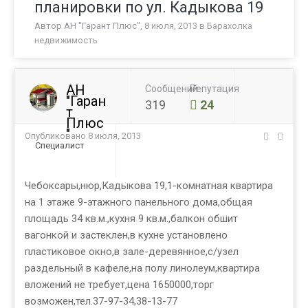
планировки по ул. Кадыкова 19
Автор
АН "Гарант Плюс"
,
8 июля, 2013
в
Барахолка
недвижимость
АН
Сообщений
Репутация
"Гаран
319
24
т
Плюс
"
Опубликовано
8 июля, 2013
Специалист
Чебоксары,нюр,Кадыкова 19,1-комнатная квартира
на 1 этаже 9-этажного панельного дома,общая
площадь 34 кв.м.,кухня 9 кв.м.,балкон обшит
вагонкой и застеклен,в кухне установлено
пластиковое окно,в зале-деревянное,с/узел
раздельный в кафеле,на полу линолеум,квартира
вложений не требует,цена 1650000,торг
возможен,тел.37-97-34,38-13-77