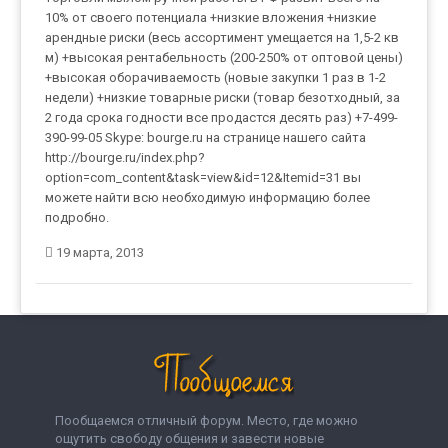
10% от своего потенциала +низкие вложения +низкие
арендные риски (весь ассортимент умещается на 1,5-2 кв
м) +высокая рентабельность (200-250% от оптовой цены)
+высокая оборачиваемость (новые закупки 1 раз в 1-2
недели) +низкие товарные риски (товар безотходный, за
2 года срока годности все продастся десять раз) +7-499-
390-99-05 Skype: bourge.ru на странице нашего сайта
http://bourge.ru/index.php?
option=com_content&task=view&id=12&Itemid=31 вы
можете найти всю необходимую информацию более
подробно.
19 марта, 2013
Пообщаемся отличный форум. Место, где можно
ощутить свободу общения и завести новые