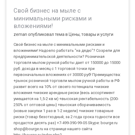
Свой бизнес на мыле с
минимальными рисками и
вложениями!
zeman опубликовал тема в
Цены, товары и услуги
Свой бизнес на мыле с минимальными рисками и
вложениями! Надоело работать "на дядю"? Созрели для
предпринимательской деятельности? Розничная
торговля мылом ручной работы дает от 150000 до 15000
руб. дохода в месяц с 1 торговой точки при
первоначальных вложениях от 30000 руб! Преимущества:
+рынок розничной торговли мылом ручной работы в РФ
развит всего на 10% от своего потенциала +низкие
вложения +низкие арендные риски (весь ассортимент
умещается на 1,5-2 кв м) +высокая рентабельность (200-
250% от оптовой цены) +высокая оборачиваемость
(новые закупки 1 раз в 1-2 недели) +низкие товарные
риски (товар безотходный, за 2 года срока годности все
продастся десять раз) +7-499-390-99-05 Skype: bourge.ru
shop@bourge.ru на странице нашего сайта
http://bourge.ru/index.php?