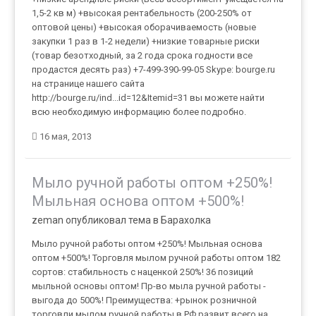
1,5-2 кв м) +высокая рентабельность (200-250% от
оптовой цены) +высокая оборачиваемость (новые
закупки 1 раз в 1-2 недели) +низкие товарные риски
(товар безотходный, за 2 года срока годности все
продастся десять раз) +7-499-390-99-05 Skype: bourge.ru
на странице нашего сайта
http://bourge.ru/ind...id=12&Itemid=31 вы можете найти
всю необходимую информацию более подробно.
16 мая, 2013
Мыло ручной работы оптом +250%!
Мыльная основа оптом +500%!
zeman опубликовал тема в
Барахолка
Мыло ручной работы оптом +250%! Мыльная основа
оптом +500%! Торговля мылом ручной работы оптом 182
сортов: стабильность с наценкой 250%! 36 позиций
мыльной основы оптом! Пр-во мыла ручной работы -
выгода до 500%! Преимущества: +рынок розничной
торговли мылом ручной работы в РФ развит всего на