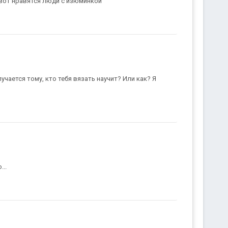
 вот нравятся люди с изюминкой
учается тому, кто тебя вязать научит? Или как? Я
..