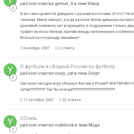
yaril svet ответил gennat_X в теме
Юмор
А вот мне нравятся девушки с русыми волосами. И что? Ни в
типажах. Меня смешит, когда русская белая девушка пытает
красивей славянок нет в принципе, а подражание только деш
травит волосы белым, причём ввиду генетических особеннос
больше на клоуннаду смахивает.
6 ноября, 2007
2 ответа
О футболе и сборной России по футболу
yaril svet ответил crazy_cat в теме
Спорт
Смотрел сегодня игру сборных Англии и Росии!!! АНГЛИЧАН ОТИМЕЛИ 2:1 !!!!!!!!!!
супер!!!!!!!!!!!!!!!!! Так бы всегда!!!!!!!!!!!!!!!!!!!!!!!!!!!!!!!!!!!!!!!!!!!!!!!!
17 октября, 2007
22 ответа
CСтиль
yaril svet ответил malishock в теме
Мода