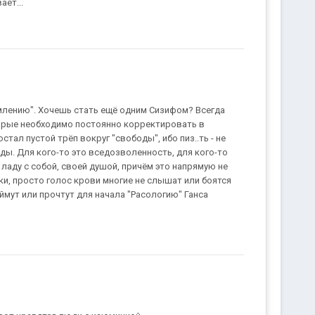
ает...
емлению". Хочешь стать ещё одним Сизифом? Всегда
орые необходимо постоянно корректировать в
тал пустой трёп вокруг "свободы", ибо пиз..ть - не
ды. Для кого-то это вседозволенность, для кого-то
 ладу с собой, своей душой, причём это напрямую не
ки, просто голос крови многие не слышат или боятся
ймут или прочтут для начала "Расологию" Ганса