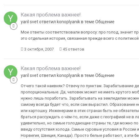
Какая проблема важнее!
yaril svet ответил konoplyanik в теме
Общение
Мои ответы соответствовали вопросу: про голод, значит пр
это отдельная история, связанная прежде всего с политикой
3 октября, 2007
45 ответов
Какая проблема важнее!
yaril svet ответил konoplyanik в теме
Общение
Отчего такой наивняк? Отвечу по пунктам. Зарабатывание де
пропорциональные. Да, человек может не иметь крутого мо
нужно лишь поработать. Зарабатывать на земледелии можно (
самому всегда будет что, если сам вырастил. Образование 
или картошку. Инженерами в этих странах быть не обязатель
браться рассуждать о чём-то, если даже с географией не в ла
удивительно, но самые голодающие страны те, где можно по 
ввиду отсутствия холода. Самые суровые условия в России 
Норвегия, Швеция, Канада). Просто белые работают, а эти б