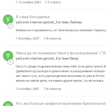
12 ноября, 2007
2 ответа
Я сама блондинка
yaril svet ответил gennat_X в теме
Любовь
Извини за откровеннсть, но твои вопросы начинают переходи
8 ноября, 2007
8 ответов
Никогда не понимала такого высказывания: \" В
yaril svet ответил gennat_X в теме
Юмор
Просто среди подражательниц чему-либо (а не деле тупых) б
(дебилизатор) всегда подхватывает и раскручивает всякую 
нет, мало того, есть руководители-экономисты уже в 26 лет,
жизни на самом деле, а в ящике другая жизнь, ты ей не верь.
6 ноября, 2007
8 ответов
Кто же больше нравится мужчинам брюнетки ил