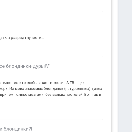
ть в разряд глупости...
се блондинки-дуры!\"
ольше тех, кто выбеливает волосы. А ТВ-ящик
херь. Из моих знакомых блондинок (натуральных) тупых
 причём только мозгами, без всяких постелей. Вот так в
и блондинки?!