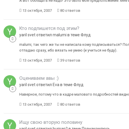
А вот обобщать не надо! Это было моё предположение. Мне
13 октября, 2007
80 ответов
Кто подпишется под этим?
yaril svet ответил malumi в теме
Флуд
malumi, так чего же ты не написала кому подписываться? Пол
отпадаю сразу, ибо вязать не умею (и учиться не буду).
13 октября, 2007
39 ответов
Оцениваем авы :)
yaril svet ответил Eva в теме
Флуд
Наверное, потому что в кадре маловато подробностей видно.
13 октября, 2007
80 ответов
Ищу свою вторую половину
yaril svet ответил human? в теме
Познакомлюсь