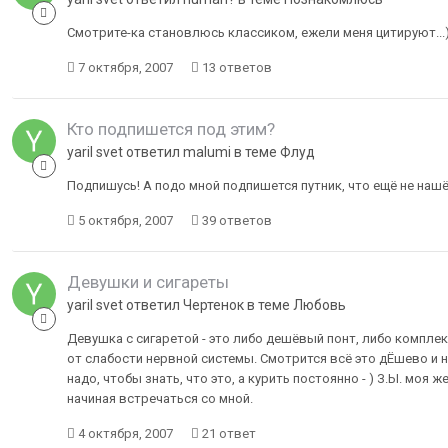
Смотрите-ка становлюсь классиком, ежели меня цитируют...
7 октября, 2007
13 ответов
Кто подпишется под этим?
yaril svet ответил malumi в теме
Флуд
Подпишусь! А подо мной подпишется путник, что ещё не нашёл
5 октября, 2007
39 ответов
Девушки и сигареты
yaril svet ответил Чертенок в теме
Любовь
Девушка с сигаретой - это либо дешёвый понт, либо комплек
от слабости нервной системы. Смотрится всё это дЁшево и н
надо, чтобы знать, что это, а курить постоянно - ) З.Ы. моя 
начиная встречаться со мной.
4 октября, 2007
21 ответ