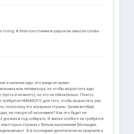
о голод. А благосостояние в широком смысле слова-
.
нег и наличие еды -это вещи не прямо
бильника или телевизора, но чтобы вырастить еды
пусть и не много), но это не обязательно. Поесть
не требуется НИКАКОГО для того, чтобы вырастить рис
но, поскольку это аграрные страны. Зачем вообще
дах, не говоря об экономике? Как это будет не
2 урожая в год собирать. И жилья особого не требуется
и некоторых странах с белым населением (Исландия,
ездельничают. А в последние десятилетия их приучили к