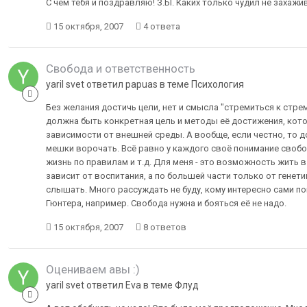
С чем тебя и поздравляю! З.Ы. Каких только чудил не захажив
15 октября, 2007
4 ответа
Свобода и ответственность
yaril svet ответил papuas в теме
Психология
Без желания достичь цели, нет и смысла "стремиться к стр
должна быть конкретная цель и методы её достижения, кот
зависимости от внешней среды. А вообще, если честно, то дос
мешки ворочать. Всё равно у каждого своё понимание свобо
жизнь по правилам и т.д. Для меня - это возможность жить в
зависит от воспитания, а по большей части только от генети
слышать. Много рассуждать не буду, кому интересно сами по
Гюнтера, например. Свобода нужна и бояться её не надо.
15 октября, 2007
8 ответов
Оцениваем авы :)
yaril svet ответил Eva в теме
Флуд