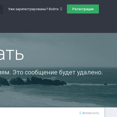
ch
Регистрация
Уже зарегистрированы? Войти
ать
ям. Это сообщение будет удалено.
Активность