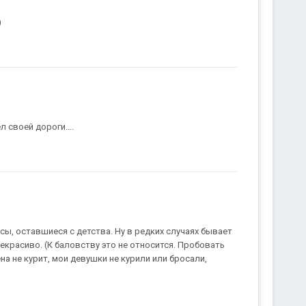
)
 своей дороги....
сы, оставшиеся с детства. Ну в редких случаях бывает
екрасиво. (К баловству это не относится. Пробовать
жена не курит, мои девушки не курили или бросали,