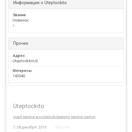
Информация о Uteptockito
Звание
Новичок
Прочее
Адрес
UteptockitoUS
Интересы
143040
Uteptockito
maid service woodstock
cleaning service canton
28 декабря, 2013
Жалоба