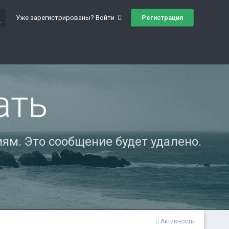
ch
Регистрация
Уже зарегистрированы? Войти
ать
ям. Это сообщение будет удалено.
Активность