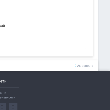
айт.
Активность
ети
ваши
ьные сети