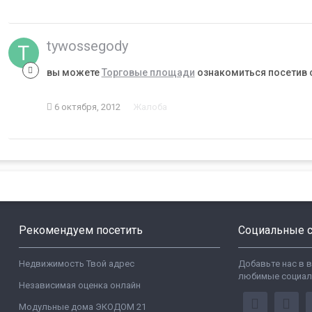
tywossegody
вы можете
Торговые площади
ознакомиться посетив с
6 октября, 2012
Жалоба
Рекомендуем посетить
Социальные с
Недвижимость Твой адрес
Добавьте нас в 
любимые социал
Независимая оценка онлайн
Модульные дома ЭКОДОМ 21