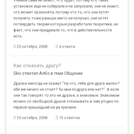
Ученые сами не знают, что будет, потому что таких
установок еще не собирали и не запускали, они не знают,
что может произойти, потому что то, что они хотят
получить тоже раньше никто не получал, они хотят
потвердить теории которые разработали теоретики, не
факт, что они придумали то, что в действительности
есть.
25 октября, 2008
4 ответа
Как отказать другу?
Skiv ответил АлКо в теме
Общение
Друзья никогда не скажут "Ну что, тебе для друга жалко?
ебе же ничего не стоит? Ты мне подруга или нет?". А если
они так говорят то это не друзья, а знакомые. Знакомым
можно со свободной душой отказывать в чем угодно по
первой пришедшей на ум причине.
25 октября, 2008
13 ответов