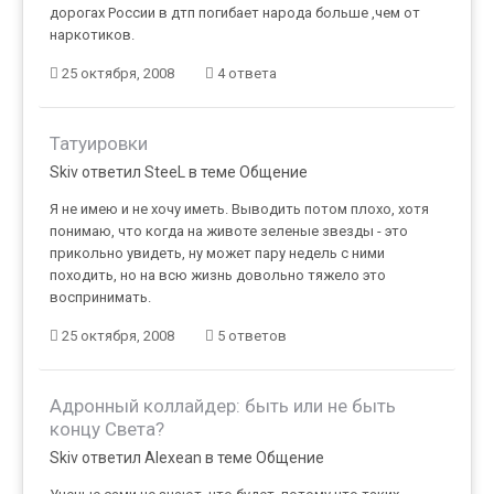
дорогах России в дтп погибает народа больше ,чем от
наркотиков.
25 октября, 2008
4 ответа
Татуировки
Skiv ответил SteeL в теме
Общение
Я не имею и не хочу иметь. Выводить потом плохо, хотя
понимаю, что когда на животе зеленые звезды - это
прикольно увидеть, ну может пару недель с ними
походить, но на всю жизнь довольно тяжело это
воспринимать.
25 октября, 2008
5 ответов
Адронный коллайдер: быть или не быть
концу Света?
Skiv ответил Alexean в теме
Общение