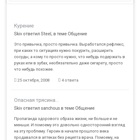
Курение
Skiv ответил SteeL в теме
Общение
Это привычка, просто привычка. Выработался рефлекс,
при каких то ситуациях нужно покурить, расширить
сосуды, а кому то просто нужно, что нибудь подержать в
руках или в зубах, необязательно даже сигарету, просто
что нибудь похожее.
25 октября, 2008
4 ответа
Опасная трясина…
Skiv ответил sanchous в теме
Общение
Пропаганда здорового образа жизни, ни больше и не
меньше. И помоему это довольно односторонний взгляд
на эту проблему. Героин в начале прошлого века
продавался в аптеках без рецепта врача. Помоему, на