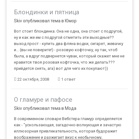
Блондинки и пятница
Skiv опубликовал тема в
Юмор
Вот стоит блондинка. Она не одна, она стоит с подругой,
ну и как же им с подругой отметить эти выходные??
выход прост - купить два фляна водки, сигарет, жевачку
и... (вы не поверите!) - розовую кофточку, ну так, чтоб
была, а вдруг подвернется чувак, который скажет мне не
нравится твоя розовая кофточка, что же делать???
прийдется снять, ага) вот для чего их покупают))
22 октября, 2008
1 ответ
О гламуре и пафосе
Skiv опубликовал тема в
Мода
В современном словаре Вебстера гламур определяется
как - "ускользающая, загадочно-волнующая и зачастую
иллюзорная привлекательность, которая будоражит
воображение и разжигает вкус к необычному,