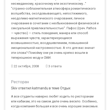
неожиданному, красочному или экзотическому..."
"странно-соблазнительная атмосфера романтического
волшебства, околдовывающего, непостижимого,
неодолимо-магнетического очарования; личное
очарование в сочетании с необыкновенной физической и
сексуальной привлекательностью". Пафос (греч. Pathos
— чувство) — стиль поведения, манера или способ
выражения чувств, характеризующиеся
возвышенностью, воодушевлением, повышенной
эмоциональной настроенностью. А что для вас значат
эти слова? Помойму они уж очень крепко вошли в
теперюшнюю моду и СМИ.
22 октября, 2008
3 ответа
Ресторан
Skiv ответил katmandu в теме
Отдых
А все студенты наверно любят ходить по ресторанам
или кабакам, это на самом деле очень весело. Особенно,
когда компания большая и все очень хорошие знакомые.