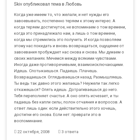
Skiv опубликовал тема в
Любовь
Когда уже имеем то, что желали, и нет нужды его
завоевывать, постепенно теряем к этому интерес. А
когда теряем достигнутое, не вспоминаем о том времени,
когда это принадлежало нам, а лишь о том времени,
когда мы стремились это получить. И когда позволяем
этому нас покидать и вновь возвращаться, ощущение от
завоевания пробуждает нас снова и снова. Мы думаем о
своих желаниях. Мечемся между всякими чувствами.
Иногда даже противоречивыми, взаимоисключающими.
Идешь. Спотыкаешься. Падаешь. Плачешь.
Возвращаешься. Оглядываешься назад. Размышляешь.
Ты ведь так давно этого желаешь? Неужели так легко
откажешься? Опять идешь. Дотрагиваешься до него.
Тебя переполняет счастье. А оно опять исчезает, и ты
падаешь без капли силы, полон отчаяния и вопросов. А
ответ лишь один: если действительно этого хочешь,
достигни его снова. Если нет: преврати это в
воспоминание.
22 октября, 2008
3 ответа