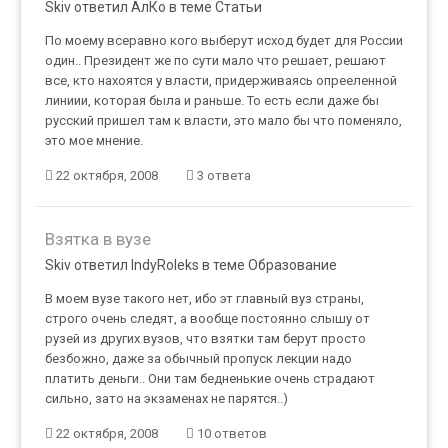
Skiv ответил АлКо в теме
Статьи
По моему всеравно кого выберут исход будет для России
один.. Президент же по сути мало что решает, решают
все, кто нахоятся у власти, придерживаясь опрееленной
линиии, которая была и раньше. То есть если даже бы
русский пришел там к власти, это мало бы что поменяло,
это мое мнение.
22 октября, 2008
3 ответа
Взятка в вузе
Skiv ответил IndyRoleks в теме
Образование
В моем вузе такого нет, ибо эт главный вуз страны,
строго очень следят, а вообще постоянно слышу от
рузей из других вузов, что взятки там берут просто
безбожно, даже за обычный пропуск лекции надо
платить деньги.. Они там бедненькие очень страдают
сильно, зато на экзаменах не парятся..)
22 октября, 2008
10 ответов