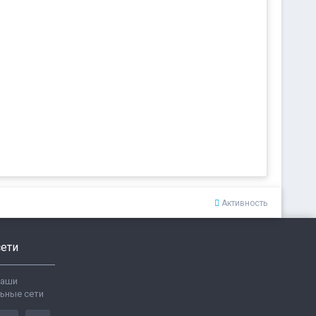
Активность
ети
ваши
ьные сети