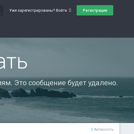
ch
Регистрация
Уже зарегистрированы? Войти
ать
ям. Это сообщение будет удалено.
Активность