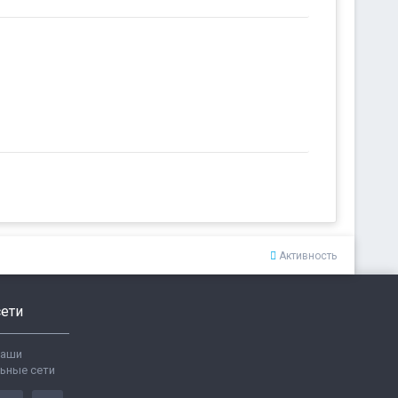
Активность
ети
ваши
ьные сети