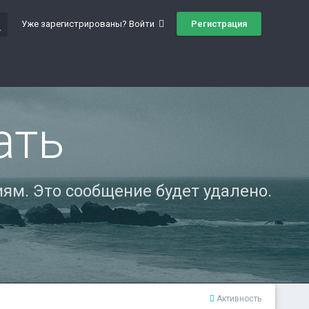
ch
Регистрация
Уже зарегистрированы? Войти
ать
ям. Это сообщение будет удалено.
Активность