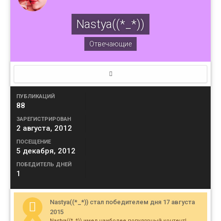
Nastya((*_*))
Отвечающие
ПУБЛИКАЦИЙ
88
ЗАРЕГИСТРИРОВАН
2 августа, 2012
ПОСЕЩЕНИЕ
5 декабря, 2012
ПОБЕДИТЕЛЬ ДНЕЙ
1
Nastya((*_*)) стал победителем дня 17 августа
2015
Nastya((*_*)) имел наиболее популярный контент!