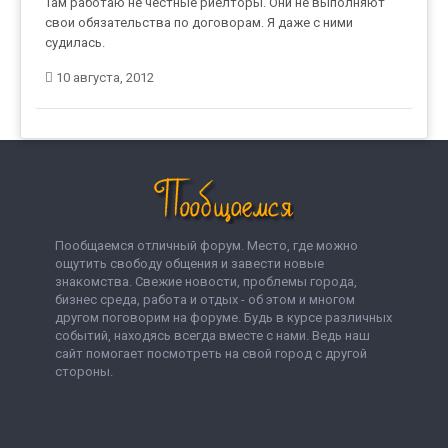
Там работаю не честные риелторы. Они не выполняют
свои обязательства по договорам. Я даже с ними
судилась.
10 августа, 2012
Пообщаемся отличный форум. Место, где можно
ощутить свободу общения и завести новые
знакомства. Свежие новости, проблемы города,
бизнес среда, работа и отдых - об этом и многом
другом поговорим на форуме. Будь в курсе различных
событий, находясь всегда вместе с нами. Ведь наш
сайт помогает посмотреть на свой город с другой
стороны.