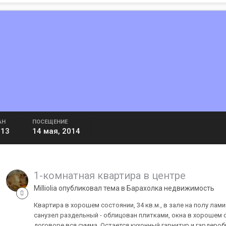
АН
ПОСЕЩЕНИЕ
013
14 мая, 2014
1-комнатная квартира в центре
Milliolia опубликовал тема в
Барахолка недвижимость
Квартира в хорошем состоянии, 34 кв.м., в зале на полу лами
санузел раздельный - облицован плитками, окна в хорошем 
договоре вся сумма. Остается кухонный гарнитур и гардеробн