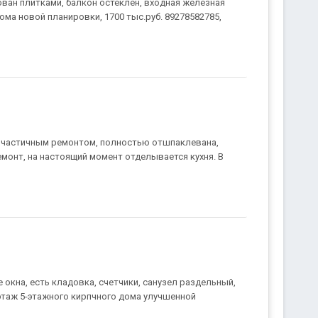
ван плитками, балкон остеклен, входная железная
 дома новой планировки, 1700 тыс.руб. 89278582785,
а с частичным ремонтом, полностью отшпаклевана,
емонт, на настоящий момент отделывается кухня. В
окна, есть кладовка, счетчики, санузел раздельный,
этаж 5-этажного кирпчного дома улучшенной