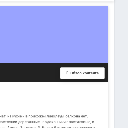
Обзор контента
нат, на кухне и в прихожей линолеум, балкона нет,
состоянии деревянные - подоконники пластиковые, в
ая. Адрес: Энгельса, 3, 8 этаж 9-этажного кирпичного