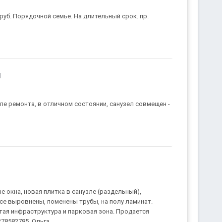
руб. Порядочной семье. На длительный срок. пр.
ы
ле ремонта, в отличном состоянии, санузел совмещен -
е окна, новая плитка в санузле (раздельный),
все выровнены, поменены трубы, на полу ламинат.
ая инфраструктура и парковая зона. Продается
278582785, Ольга.