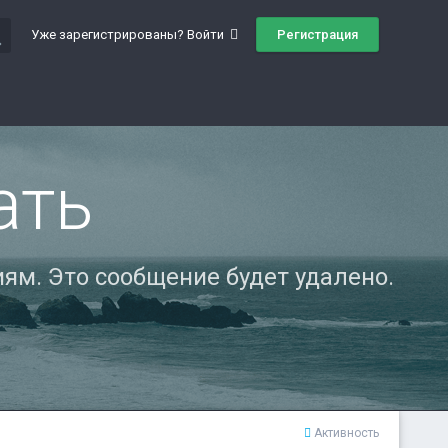
ch
Регистрация
Уже зарегистрированы? Войти
ать
ям. Это сообщение будет удалено.
Активность