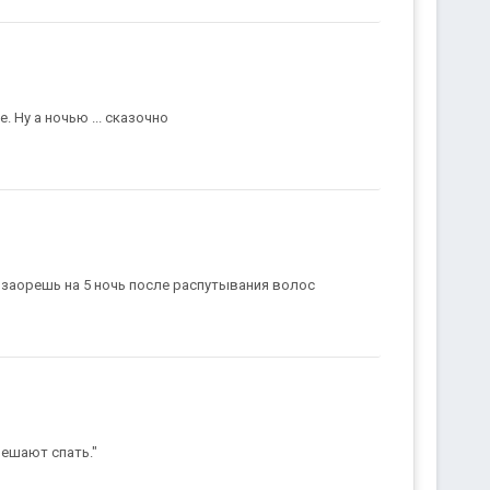
 Ну а ночью ... сказочно
 заорешь на 5 ночь после распутывания волос
мешают спать."