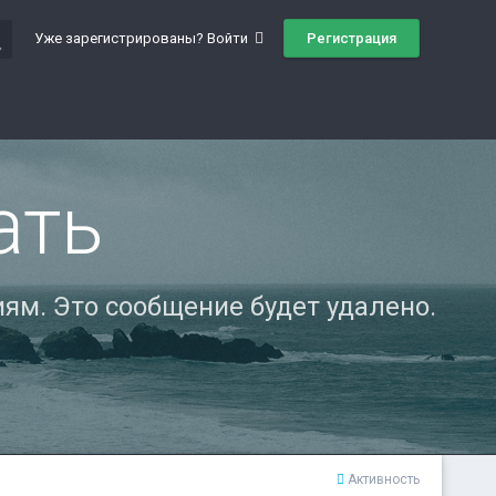
ch
Регистрация
Уже зарегистрированы? Войти
ать
ям. Это сообщение будет удалено.
Активность