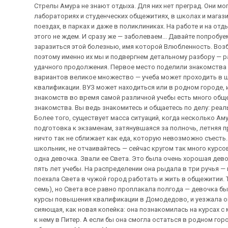
Стрелы Амура не знают отдыха. Для них нет преград. Они могут настигнуть нас везде — в университетских лабораториях и студенческих общежитиях, в школах и магазинах, в офисах с евроремонтом и ЖЭКе. В автобусах, поездах, в парках и даже в поликлиниках. На работе и на отдыхе. Эти коварные стрелы настигают нас, когда мы этого не ждем. И сразу же — заболеваем... Давайте попробуем проанализировать, где выше всего вероятность заразиться этой болезнью, имя которой Влюбленность. Возбудителем болезни считается Встреча или Знакомство, поэтому именно их мы и подвергнем детальному разбору — разместим знакомства по степени вероятности их удачного продолжения. Первое место поделили знакомства во время учебы и на работе. Во время учебы Теория: Тут вариантов великое множество — учеба может проходить в школе, университете, на курсах повышения квалификации. ВУЗ может находиться или в родном городе, или в чужом, отрываясь от мамы с папой. Но у всех знакомств во время самой различной учебы есть много общего — это легкость и ненавязчивость самого знакомства. Вы ведь знакомитесь и общаетесь по делу: реальному или придуманному — какая, в принципе, разница. Более того, существует масса ситуаций, когда несколько Амуров носятся в воздухе — один не успевает: совместная подготовка к экзаменам, затянувшаяся за полночь, летняя практика или осенний колхоз, студенческая столовая — ничто так не сближает как еда, которую невозможно съесть. А если вы уже давно не студент, и тем более не школьник, не отчаивайтесь — сейчас кругом так много курсов, где вас ждут. Практика: Училась у нас в институте одна девочка. Звали ее Света. Это была очень хорошая девочка, она жила с мамой и ни с кем не встречалась за пять лет учебы. На распределении она рыдала в три ручья — в ее родном городе ей не хватило рабочих мест. И поехала Света в чужой город работать и жить в общежитии. Так получилось, что нас приехало туда много (человек семь), но Света все равно проплакала полгода — девочка была домашняя и очень скучала. Зимой ее отправили на курсы повышения квалификации в Домодедово, и уезжала она снова в слезах. А через месяц Света приехала сияющая, как новая копейка: она познакомилась на курсах с молодым человеком, они скоро поженятся, и она уедет к нему в Питер. А если бы она смогла остаться в родном городе? Плюсы: Вы видите человека часто и в различной обстановке. Минусы: Можно нахвататься двоек или даже вылететь из учебного заведения. На работе Теория: Чем хороши эти знакомства — есть время присмотреться к человеку в повседневной обстановке, можно наблюдать реакцию человека в стандартных ситуациях: например, накричал начальник или во время обеда котлета упала на костюм. И так же, как и в случае с учебой, у вас есть общее дело. А общие отмечания праздников, поездки за грибами или на море на выходные — это как раз та романтическая составляющая, которая и дает толчок в развитии этих отношений. Практика: Какое-то время назад я работала на заводе, в одном из бюро. Коллектив подобрался молодой и веселый. За первые полгода образовалось три пары. Начальник смотрел на нас с непередаваемой тоской. Как оказалось, предчувствия его не обманули… Плюсы: Всегда есть тема для разговора. Минусы: Может пострадать производственный процесс или ваша репутация, если у вас слишком различное служебное положение. Второе место занимают встречи при участии общих знакомых. Теория: Часто встречающаяся ситуация: вы пришли на день рождения к своей замужней подруге (женатому другу) и там встречаете его (ее). Или же вас знакомят специально ваши общие знакомые. Есть еще вариант натурального сватовства: ваши пожилые родственники решают вам помочь, и сами стараются найти вам вторую половинку. И хотя это все вызывает разные эмоции от снисходительной улыбки до жуткого негодования, часто случается, что такие встречи имеют весьма успешное продолжение. Практика: Есть у меня две подруги. Обе Тани. Одну из них познакомили с парнем, за которого она впоследствии вышла замуж. И она, очень вдохновленная таким способом знакомства, решила познакомить Таню-2 с другом своего парня — как бы передать эстафету. Но как-то оно не заладилось. Вначале Таня-1 собиралась взять подругу дружкой на свадьбу, а Сашу (так звали кандидата на знакомство) — боярином. Но если с дружкой все получилось, то с боярином нет — Саша не смог приехать. Потом были попытки номер 2 и 3, но и они заканчивались неудачей. Мы все решили, что не судьба. Но Таня-1 не сдавалась. Был предпринят контрудар: Таня и Саша приглашались крестными к новорожденной дочке Тани-1. На крестинах они впервые увиделись. И это действительно оказалась судьба. Плюсы: За вас частично решили. Достаточно неплохой вариант для нерешительных людей. Минусы: Многие люди просто не переносят подобного вмешательства в их жизнь. На третьем месте оказались службы знакомств. Теория: Долго колебалась, на какое место поставить эти знакомства. Обычно там что-то находят, но тут необходимо терпение, выдержка и четкое знание, чего ты хочешь. Казалось бы, при таком расчетливом подходе Амуру делать нечего. Ан нет, число успешных продолжений знакомств достаточно высоко. Лично меня смущает большое поле для выбора. И все это кажется несколько утомительным. Практика: Один очень хороший парень, общительный и «без вредных привычек» познакомился со своей будущей женой по объявлению. Я не выдержала, спросила: — Как же так? Ты же легко знакомишься с девушками? — Конечно, легко. Но так же легко и расстаюсь. А тут другое. Может, ему стало жалко затраченного времени, кто знает? Или все-таки судьба? Плюсы: Большой выбор. Минусы: Большой выбор. Не всегда действительность соответствует той информации, которая предоставляется в объявлении. Четвертое место отдано курортным рома