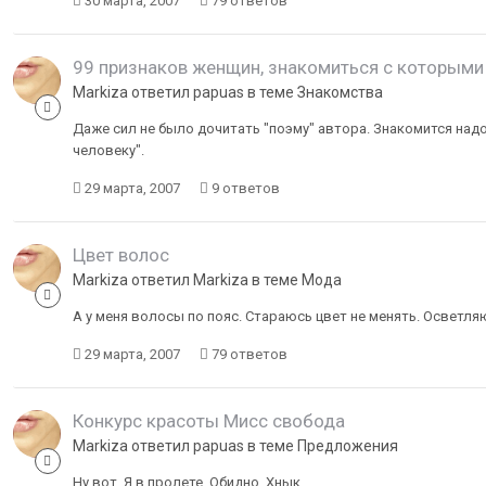
30 марта, 2007
79 ответов
99 признаков женщин, знакомиться с которыми 
Markiza ответил papuas в теме
Знакомства
Даже сил не было дочитать "поэму" автора. Знакомится надо, 
человеку".
29 марта, 2007
9 ответов
Цвет волос
Markiza ответил Markiza в теме
Мода
А у меня волосы по пояс. Стараюсь цвет не менять. Осветля
29 марта, 2007
79 ответов
Конкурс красоты Мисс свобода
Markiza ответил papuas в теме
Предложения
Ну вот. Я в пролете. Обидно. Хнык.