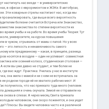
нам. Теория: О, эти длинноногие красавицы в бикини! Еще вчера они были незаметными бухгалтерами или учителями, а сегодня мужчины падают, и сами в штабеля складываются. Течение болезни тяжелое, высокая температура, сильное сердцебиение. Но вот отпуск окончен, и все симптомы быстро проходят. Продолжение случается, но очень редко. Практика: Даша всегда с недоверием относилась к знакомствам на море. Однажды она отдыхала в маленьком приморском городке. Девушка приехала к тете и откровенно скучала. Но все равно, всех клеящихся курортников она вежливо отшивала. А потом произошла история, которая изменила ее жизнь. Штормило. Даша очень любила купаться в такую погоду. И хоть она хорошо плавала, в этот раз Даша чуть не утонула. Ее вытащил на берег парень. Искусственное дыхание делать не пришлось. А познакомиться они познакомились. Оставшуюся неделю они не расставались, к тому же выяснилось, что они из одного города. И сейчас они по-прежнему вместе. Плюсы: Очень романтично. Минусы: Для дальнейшего успешного продолжения знакомства необходимо уметь писать. Или быть готовым к большим счетам за телефон. Пятое место прочно завоевано знакомствами через Интернет. Теория: Сейчас очень популярно знакомиться в чатах. Но надо вам сказать — прогнозы не очень утешительны. В реале и в интернете — два разных человека. Наш виртуальный образ в какой-то мере сильнее раскрывает нашу внутреннюю сущность, потому что в реале мы научились носить маски и закрываться. С другой стороны, мы виртуальные — это во многом то, какими мы хотим быть в реальной жизни, но не хватает смелости. Вот вы нашли замечательного виртуального собеседника (кстати, это не так легко, как кажется). Вы узнаете его вкусы и принимаете кучу комплиментов вашему уму и чувству юмора. То есть любви еще нет, а взаимопонимание уже установилось. Да, пока вы не вышли за рамки виртуального знакомства, это просто великолепно. Но вот вы решили все-таки познакомиться в живую. И все. Ну, или не совсем все, но в любом случае легкое разочарование или сильный шок при зрительном контакте вы испытаете. Но у интернет-знакомств потенциал есть, ведь можно не спеша узнать взгляды друг друга на какие-то глобальные или не очень ценности. Так что дерзайте! Практика: В одном чате познакомились Kisa и NEO. Они оказались из одного города. Они очень неплохо общались вначале в чате, потом и по аське. Однажды всеми завсегдатаями чата было решено попить пивка. Попили, перезнакомились. Kisa оказалась очень симпатичной толстушкой, но совсем не во вкусе NEO. Они продолжают общаться в чате, но в любовь это все не переросло. Плюсы: Возможность не спеша узнать вкусы другого. Минусы: Не всегда соответствие виртуального и реального знакомого. На шестом месте — знакомство в поездах, на улице, в общественном транспорте, в магазинах. Теория: Тут много говорить не приходится — с каждым из нас случалось что-то подобное, и, за редким исключением, ничего путного из этого не выходит. Практика: Аллочка — очень симпатичная девушка и к тому общительная. Она умудряется знакомиться везде, даже на приеме у стоматолога. Прошлой весной она ехала к родителям в поезде. Ее соседом по купе был очень симпатичный парень. Они много разговаривали, вместе выходили курить. Парень выскакивал на остановках и возвращался с пирожками, грушами, водой и даже цветами. В общем, Аллочка к концу пути совсем растаяла. Они обменялись телефонами и расстались. А Аллочка обнаружила, что у нее пропали деньги — достаточно крупная сумма. После этого случая она стала осторожнее. Плюсы: От вас зависит продолжать или не продолжать знакомство. Минусы: Такие знакомства почему-то не нравятся мамам. Следующий тип знакомства я вынесла в отдельный пункт и не могу точно определить его место: Встреча бывших одноклассников. Теория: Редкие случаи. Но как это ни странно, почти всегда с удачным продолжением — в школе в упор друг друга не замечали, но потом проходит год, два, а то и все десять лет, встречаются и что-то вспыхивает. И Амур уже тут как тут и обычно не промазывает. Практика: Одна моя знакомая сказала, что была сражена, увидев своего бывшего одноклассника в летной форме. «Понимаешь, мы в школе всегда влюблялись