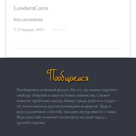
LoodernCorm
Блог сео новичка
23 января, 2013
Жалоба
Пообщаемся отличный форум. Место, где можно ощутить
свободу общения и завести новые знакомства. Свежие
новости, проблемы города, бизнес среда, работа и отдых -
об этом и многом другом поговорим на форуме. Будь в
курсе различных событий, находясь всегда вместе с нами.
Ведь наш сайт помогает посмотреть на свой город с
другой стороны.