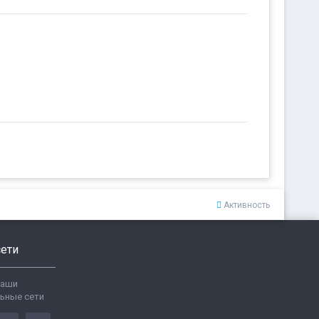
Активность
ети
ваши
ьные сети