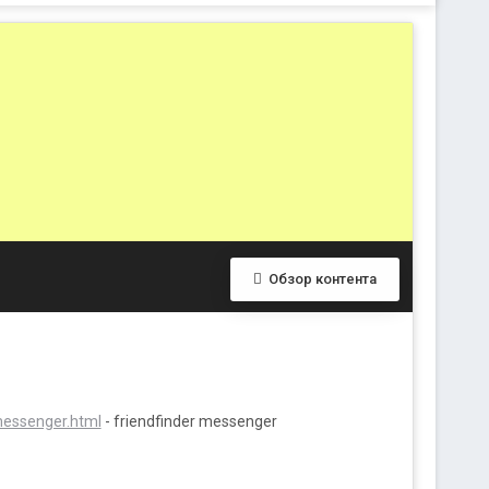
Обзор контента
-messenger.html
- friendfinder messenger