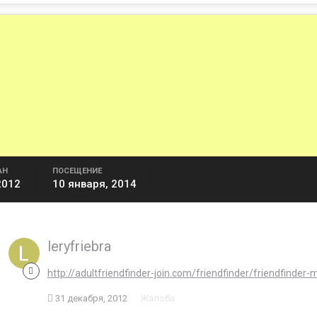
АН
ПОСЕЩЕНИЕ
2012
10 января, 2014
leryfriebra
http://adultfriendfinder-join.com/friendfinder/friendfinder
31 декабря, 2012
Жалоба