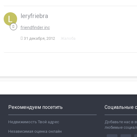
leryfriebra
friendfinder inc
31 декабря, 2012
Жалоба
Рекомендуем посетить
Социальные с
Недвижимость Твой адрес
Добавьте нас в 
любимые социал
Независимая оценка онлайн