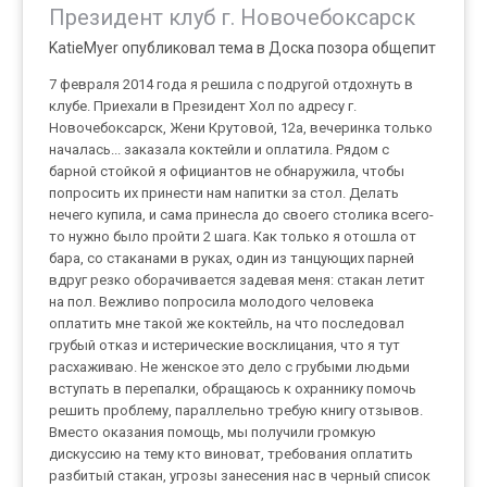
Президент клуб г. Новочебоксарск
KatieMyer опубликовал тема в
Доска позора общепит
7 февраля 2014 года я решила с подругой отдохнуть в
клубе. Приехали в Президент Хол по адресу г.
Новочебоксарск, Жени Крутовой, 12а, вечеринка только
началась... заказала коктейли и оплатила. Рядом с
барной стойкой я официантов не обнаружила, чтобы
попросить их принести нам напитки за стол. Делать
нечего купила, и сама принесла до своего столика всего-
то нужно было пройти 2 шага. Как только я отошла от
бара, со стаканами в руках, один из танцующих парней
вдруг резко оборачивается задевая меня: стакан летит
на пол. Вежливо попросила молодого человека
оплатить мне такой же коктейль, на что последовал
грубый отказ и истерические восклицания, что я тут
расхаживаю. Не женское это дело с грубыми людьми
вступать в перепалки, обращаюсь к охраннику помочь
решить проблему, параллельно требую книгу отзывов.
Вместо оказания помощь, мы получили громкую
дискуссию на тему кто виноват, требования оплатить
разбитый стакан, угрозы занесения нас в черный список