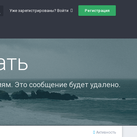
ch
Регистрация
Уже зарегистрированы? Войти
ать
ям. Это сообщение будет удалено.
Активность