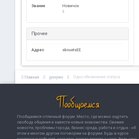
Звание
Новичок
Прочее
Адрес
sknuetsEE
Одно обновление статуса
Главная
jysvywo
Пообщаемся отличный форум. Место, где можно ощутить
свободу общения и завести новые знакомства. Свежие
новости, проблемы города, бизнес среда, работа и отдых - об
этом и многом другом поговорим на форуме. Будь в курсе
различных событий, находясь всегда вместе с нами. Ведь наш