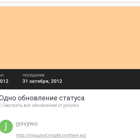
АН
ПОСЕЩЕНИЕ
2012
31 октября, 2012
Одно обновление статуса
Смотреть все обновления от jysvywo
jysvywo
http://mnuunyd.vrxzkh.mythem.es/