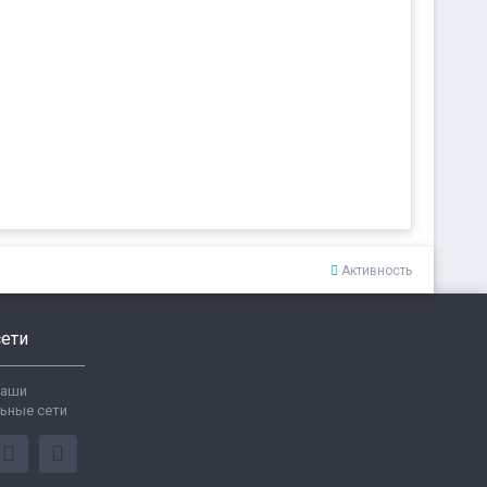
Активность
ети
ваши
ьные сети