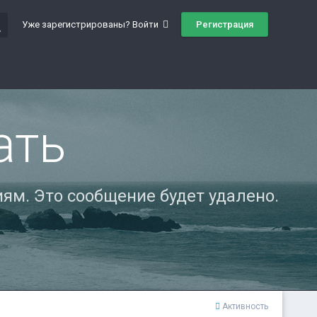
ch
Регистрация
Уже зарегистрированы? Войти
ать
ям. Это сообщение будет удалено.
Активность