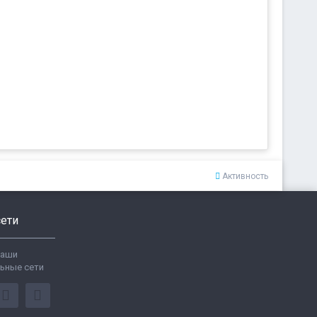
Активность
ети
ваши
ьные сети