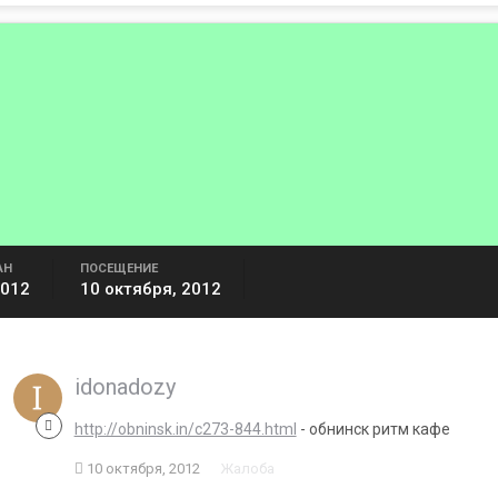
АН
ПОСЕЩЕНИЕ
2012
10 октября, 2012
idonadozy
http://obninsk.in/c273-844.html
- обнинск ритм кафе
10 октября, 2012
Жалоба