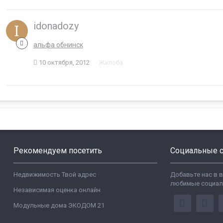
idonadozy
альфа обнинск
10 октября, 2012
Жалоба
Рекомендуем посетить
Социальные с
Недвижимость Твой адрес
Добавьте нас в 
любимые социал
Независимая оценка онлайн
Модульные дома ЭКОДОМ 21