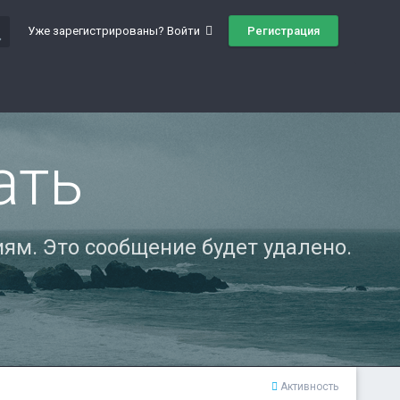
ch
Регистрация
Уже зарегистрированы? Войти
ать
ям. Это сообщение будет удалено.
Активность