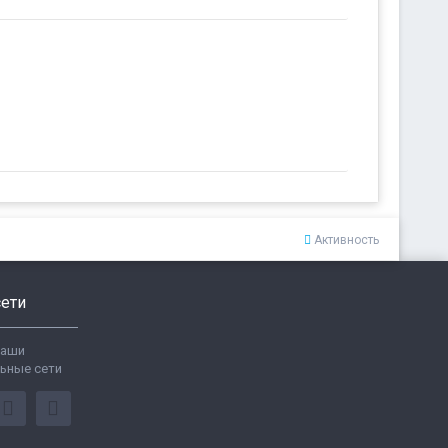
Активность
ети
ваши
ьные сети