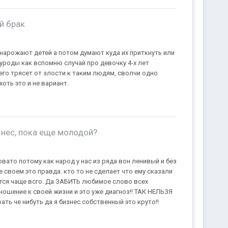
й брак
нарожают детей а потом думают куда их приткнуть или
уроды как вспомню случай про девочку 4-х лет
его трясет от злости к таким людям, сволчи одно
оть это и не вариант.
знес, пока еще молодой?
ато потому как народ у нас из ряда вон ленивый и без
 своем это правда. кто то не сделает что ему сказали
ется чаще всго. Да ЗАБИТЬ любимое слово всех
ношение к своей жизни и это уже диагноз!! ТАК НЕЛЬЗЯ
ть че нибуть да я бизнес собственный это круто!!