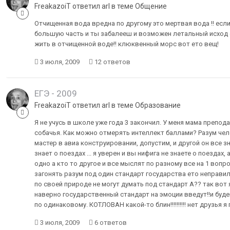
FreakazoiT ответил arl в теме
Общение
Отчищенная вода вредна по другому это мертвая вода !! если
большую часть и ты забалееш и возможен летальный исход 
жить в отчищенной воде!! клюквенный морс вот ето вещ!
3 июля, 2009
12 ответов
ЕГЭ - 2009
FreakazoiT ответил arl в теме
Образование
Я не учусь в школе уже года 3 закончил. У меня мама препод
собачья. Как можно отмерять интеллект баллами? Разум чел
мастер в авиа конструировании, допустим, и другой он все з
знает о поездах ... я уверен и вы нифига не знаете о поездах, 
одно а кто то другое и все мыслят по разному все на 1 вопр
загонять разум под один стандарт государства ето неправи
по своей природе не могут думать под стандарт А?? так вот
наверно государственный стандарт на эмоции введут!!и буде
по одинаковому. КОТЛОВАН какой-то блин!!!!!!!!!! нет друзья я 
3 июля, 2009
6 ответов