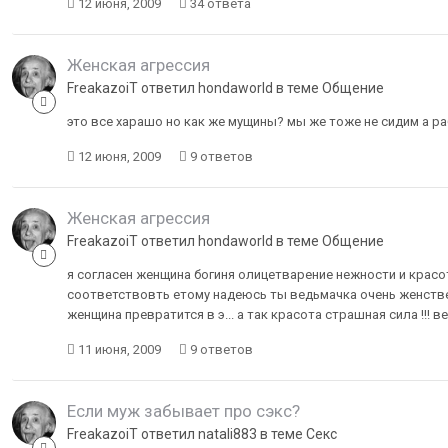
12 июня, 2009
34 ответа
Женская агрессия
FreakazoiT ответил hondaworld в теме
Общение
это все харашо но как же мущины? мы же тоже не сидим а р
12 июня, 2009
9 ответов
Женская агрессия
FreakazoiT ответил hondaworld в теме
Общение
я согласен женщина богиня олицетварение нежности и красо
соответствовть етому надеюсь ты ведьмачка очень женствен
женщина превратится в э... а так красота страшная сила !!! ве
11 июня, 2009
9 ответов
Если муж забывает про сэкс?
FreakazoiT ответил natali883 в теме
Секс