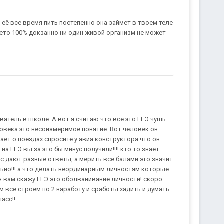
 её все время пить постепенно она займет в твоем теле
ето 100% докзанно ни один живой организм не может
аватель в школе. А вот я считаю что все это ЕГЭ чушь
овека это несоизмеримое понятие. Вот человек он
нает о поездах спросите у авиа конструктора что он
а на ЕГЭ вы за это бы минус получили!!!! кто то знает
ос дают разные ответы, а мерить все балами это значит
льно!!! а что делать неординарным личностям которые
 я вам скажу ЕГЭ это оболванивание личности! скоро
м все строем по 2 наработу и сработы хадить и думать
пасс!!