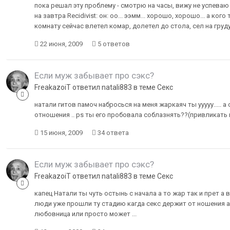
пока решал эту проблему - смотрю на часы, вижу не успеваю 
на завтра Recidivist: он: оо... ээмм... хорошо, хорошо... а к
комнату сейчас влетел комар, долетел до стола, сел на груду 
22 июня, 2009
5 ответов
Если муж забывает про сэкс?
FreakazoiT ответил natali883 в теме
Секс
натали гитов памоч набросься на меня жаркаяч ты ууууу..... 
отношения .. ps ты его пробовала соблазнять??(привликать
15 июня, 2009
34 ответа
Если муж забывает про сэкс?
FreakazoiT ответил natali883 в теме
Секс
капец Натали ты чуть остынь с начала а то жар так и прет а 
люди уже прошли ту стадию кагда секс держит от ношения а 
любовница или просто может ...