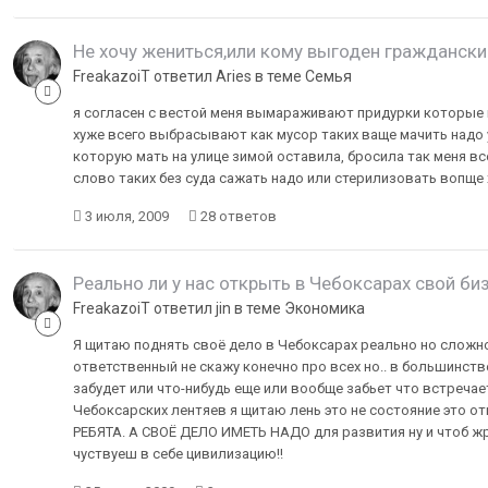
Не хочу жениться,или кому выгоден граждански
FreakazoiT ответил Aries в теме
Семья
я согласен с вестой меня вымараживают придурки которые 
хуже всего выбрасывают как мусор таких ваще мачить надо 
которую мать на улице зимой оставила, бросила так меня вс
слово таких без суда сажать надо или стерилизовать вoпще х
3 июля, 2009
28 ответов
Реально ли у нас открыть в Чебоксарах свой би
FreakazoiT ответил jin в теме
Экономика
Я щитаю поднять своё дело в Чебоксарах реально но сложнов
ответственный не скажу конечно про всех но.. в большинстве
забудет или что-нибудь еще или вообще забьет что встреча
Чебоксарских лентяев я щитаю лень это не состояние это от
РЕБЯТА. А СВОЁ ДЕЛО ИМЕТЬ НАДО для развития ну и чтоб жра
чуствуеш в себе цивилизацию!!