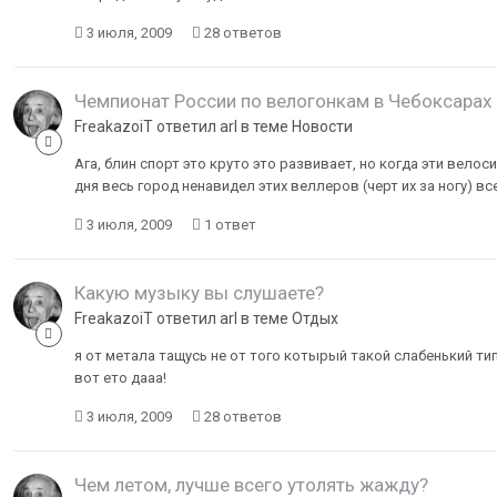
3 июля, 2009
28 ответов
Чемпионат России по велогонкам в Чебоксарах
FreakazoiT ответил arl в теме
Новости
Ага, блин спорт это круто это развивает, но когда эти вело
дня весь город ненавидел этих веллеров (черт их за ногу) вс
3 июля, 2009
1 ответ
Какую музыку вы слушаете?
FreakazoiT ответил arl в теме
Отдых
я от метала тащусь не от того котырый такой слабенький т
вот ето дааа!
3 июля, 2009
28 ответов
Чем летом, лучше всего утолять жажду?