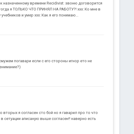
к назначенному времени Recidivist: звоню договорится
ого тогда я ТОЛЬКО ЧТО ПРИНЯЛ НА РАБОТУ?! xxx: Ко мне в
учебников и умер xxx: Как я его понимаю...
а смужем погавари если с его стороны игнор ето не
 внимание?)
во вторых я согласен сто бой но я гаварил про то что
в сетуации аписаную выше согласен!! наверно есть