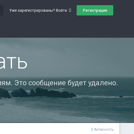
ch
Регистрация
Уже зарегистрированы? Войти
ать
ям. Это сообщение будет удалено.
Активность