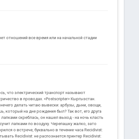
 нет отношений все время или на начальной стадии
ось, что электрический транспорт называют
ричество в проводах. <Postscripter> Кыргызстан.
нечего делать читаю вывески: арбузы, дыни, овощи,
ишь, который на дне рождения был? Так вот, его друга
 лапками скреблась, он нашел выход - на ночь класть
 сучит лапками по воздуху. Черепашку жалко, зато
рился о встрече, буквально в течение часа Recidivist:
ывать Recidivist: не распознается принтер Recidivist: