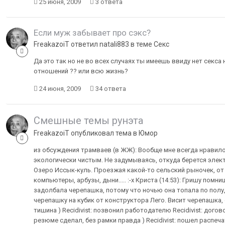
25 июня, 2009
3 ответа
Если муж забывает про сэкс?
FreakazoiT ответил natali883 в теме
Секс
Да это так но не во всех случаях ты имеешь ввиду нет секса
отношений ?? или всю жизнь?
24 июня, 2009
34 ответа
Смешные темы рунэта
FreakazoiT опубликовал тема в
Юмор
из обсуждения трамваев (в ЖЖ): Вообще мне всегда нравил
экологически чистым. Не задумываясь, откуда берется элект
Озеро Иссык-куль. Проезжая какой-то сельский рыночек, от 
компьютеры, арбузы, дыни..... :-x Криста (14:53): Гришу помн
задолбала черепашка, потому что ночью она топала по полу,
черепашку на кубик от конструктора Лего. Висит черепашка,
тишина ) Recidivist: позвонил работодателю Recidivist: догово
резюме сделал, без рамки правда ) Recidivist: пошел распечат