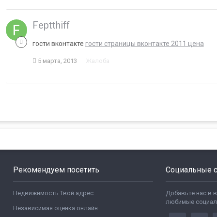
Feptthiff
гости вконтакте
гости страницы вконтакте 2011 цена
5 марта, 2013
Жалоба
Рекомендуем посетить
Социальные с
Недвижимость Твой адрес
Добавьте нас в 
любимые социал
Независимая оценка онлайн