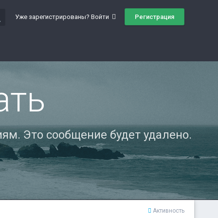
ch
Регистрация
Уже зарегистрированы? Войти
ать
ям. Это сообщение будет удалено.
Активность