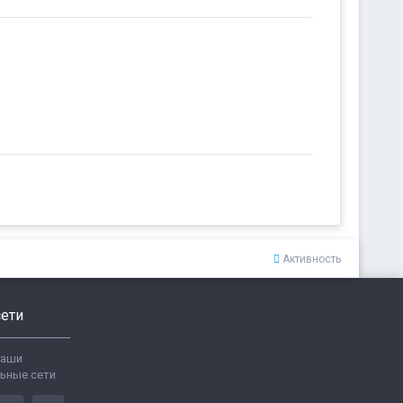
Активность
ети
ваши
ьные сети