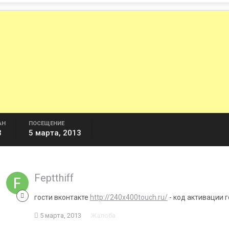
АН
ПОСЕЩЕНИЕ
3
5 марта, 2013
Feptthiff
гости вконтакте
http://240x400touch.ru/
- код активации 
5 марта, 2013
Жалоба