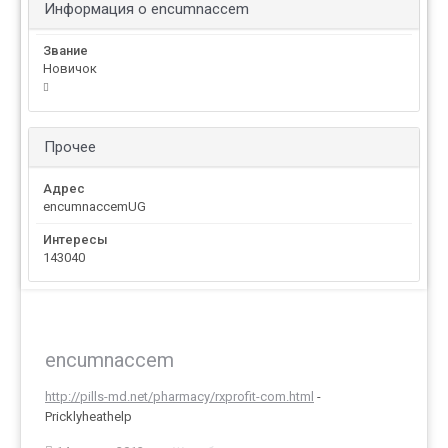
Информация о encumnaccem
Звание
Новичок
Прочее
Адрес
encumnaccemUG
Интересы
143040
encumnaccem
http://pills-md.net/pharmacy/rxprofit-com.html
-
Pricklyheathelp