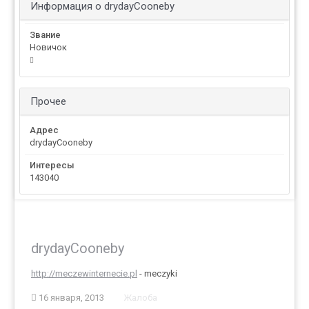
Информация о drydayCooneby
Звание
Новичок
Прочее
Адрес
drydayCooneby
Интересы
143040
drydayCooneby
http://meczewinternecie.pl
- meczyki
16 января, 2013
Жалоба