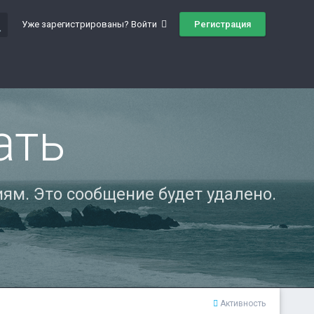
ch
Регистрация
Уже зарегистрированы? Войти
ать
ям. Это сообщение будет удалено.
Активность