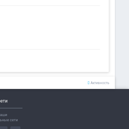
Активность
ети
ваши
ьные сети