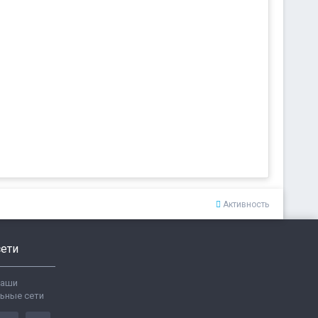
Активность
ети
ваши
ьные сети