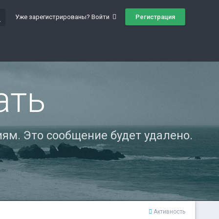
ch
Регистрация
Уже зарегистрированы? Войти
ать
ям. Это сообщение будет удалено.
Активность