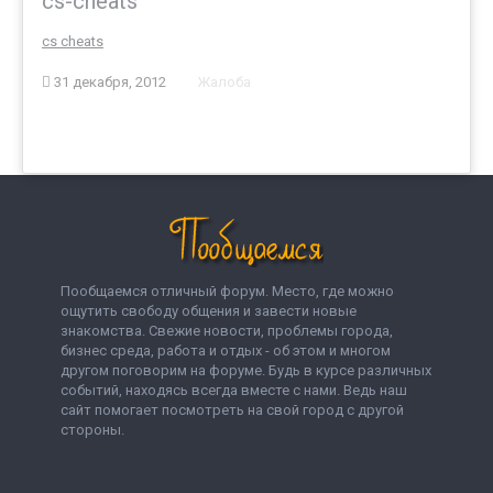
cs-cheats
cs cheats
31 декабря, 2012
Жалоба
Пообщаемся отличный форум. Место, где можно
ощутить свободу общения и завести новые
знакомства. Свежие новости, проблемы города,
бизнес среда, работа и отдых - об этом и многом
другом поговорим на форуме. Будь в курсе различных
событий, находясь всегда вместе с нами. Ведь наш
сайт помогает посмотреть на свой город с другой
стороны.