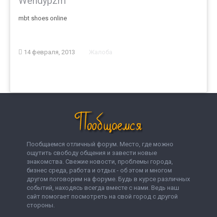
Wendypzm
mbt shoes online
14 февраля, 2013
Жалоба
Пообщаемся отличный форум. Место, где можно
ощутить свободу общения и завести новые
знакомства. Свежие новости, проблемы города,
бизнес среда, работа и отдых - об этом и многом
другом поговорим на форуме. Будь в курсе различных
событий, находясь всегда вместе с нами. Ведь наш
сайт помогает посмотреть на свой город с другой
стороны.