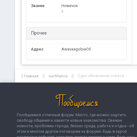
Звание
Новичок
Прочее
Адрес
AwavaagobiaOS
Одно обновление статуса
Главная
vuchhence
Пообщаемся отличный форум. Место, где можно ощутить
свободу общения и завести новые знакомства. Свежие
новости, проблемы города, бизнес среда, работа и отдых - об
этом и многом другом поговорим на форуме. Будь в курсе
различных событий, находясь всегда вместе с нами. Ведь наш