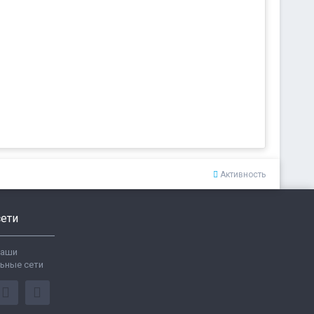
Активность
ети
ваши
ьные сети