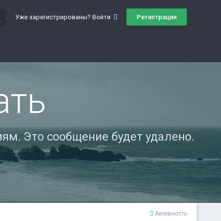
ch
Регистрация
Уже зарегистрированы? Войти
ать
ям. Это сообщение будет удалено.
Активность