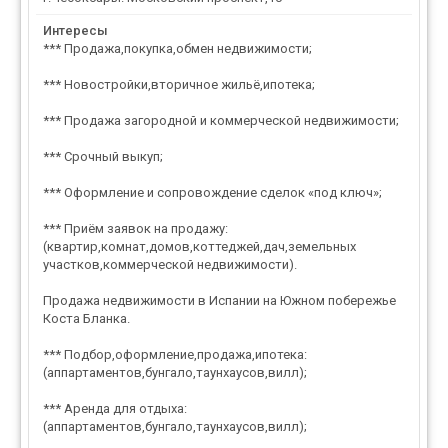
Интересы
*** Продажа,покупка,обмен недвижимости;
*** Новостройки,вторичное жильё,ипотека;
*** Продажа загородной и коммерческой недвижимости;
*** Срочный выкуп;
*** Оформление и сопровождение сделок «под ключ»;
*** Приём заявок на продажу:
(квартир,комнат,домов,коттеджей,дач,земельных
участков,коммерческой недвижимости).
Продажа недвижимости в Испании на Южном побережье
Коста Бланка.
*** Подбор,оформление,продажа,ипотека:
(аппартаментов,бунгало,таунхаусов,вилл);
*** Аренда для отдыха:
(аппартаментов,бунгало,таунхаусов,вилл);