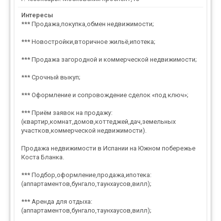
Интересы
*** Продажа,покупка,обмен недвижимости;
*** Новостройки,вторичное жильё,ипотека;
*** Продажа загородной и коммерческой недвижимости;
*** Срочный выкуп;
*** Оформление и сопровождение сделок «под ключ»;
*** Приём заявок на продажу:
(квартир,комнат,домов,коттеджей,дач,земельных
участков,коммерческой недвижимости).
Продажа недвижимости в Испании на Южном побережье
Коста Бланка.
*** Подбор,оформление,продажа,ипотека:
(аппартаментов,бунгало,таунхаусов,вилл);
*** Аренда для отдыха:
(аппартаментов,бунгало,таунхаусов,вилл);