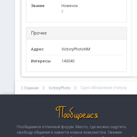
Звание
Новичок
Прочее
Адрес
VictoryPhotoNM
Интересы
143040
Одно обновление статуса
Главная
VictoryPhoto
Пообщаемся отличный форум. Место, где можно ощутить
свободу общения и завести новые знакомства. Свежие