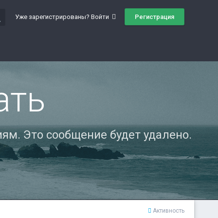
ch
Регистрация
Уже зарегистрированы? Войти
ать
ям. Это сообщение будет удалено.
Активность