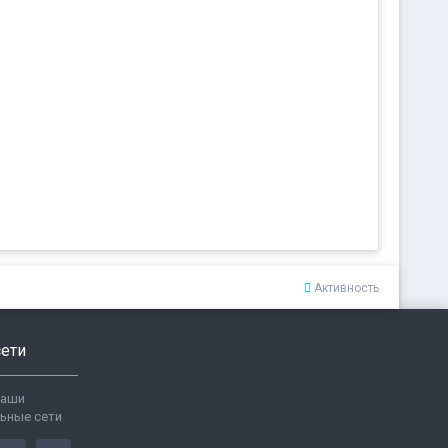
Активность
ети
ваши
ьные сети