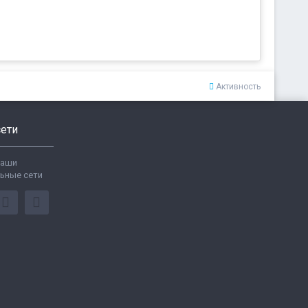
Активность
ети
ваши
ьные сети