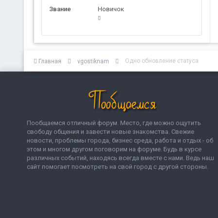
Звание
Новичок
Одно обновление статуса
Главная
vgostiknam
Пообщаемся отличный форум. Место, где можно ощутить
свободу общения и завести новые знакомства. Свежие
новости, проблемы города, бизнес среда, работа и отдых - об
этом и многом другом поговорим на форуме. Будь в курсе
различных событий, находясь всегда вместе с нами. Ведь наш
сайт помогает посмотреть на свой город с другой стороны.