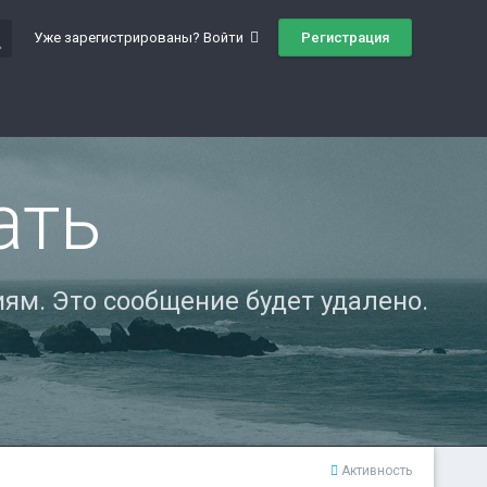
ch
Регистрация
Уже зарегистрированы? Войти
ать
ям. Это сообщение будет удалено.
Активность