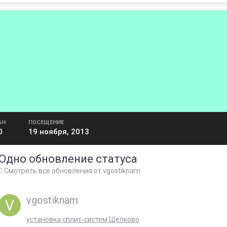
АН
ПОСЕЩЕНИЕ
0
19 ноября, 2013
Одно обновление статуса
Смотреть все обновления от vgostiknam
vgostiknam
установка сплит-систем Щелково