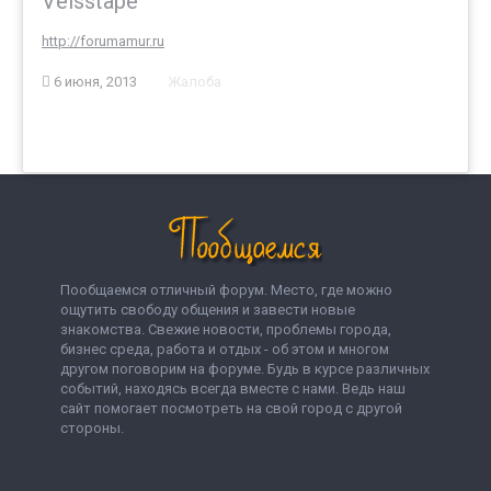
Velsstape
http://forumamur.ru
6 июня, 2013
Жалоба
Пообщаемся отличный форум. Место, где можно
ощутить свободу общения и завести новые
знакомства. Свежие новости, проблемы города,
бизнес среда, работа и отдых - об этом и многом
другом поговорим на форуме. Будь в курсе различных
событий, находясь всегда вместе с нами. Ведь наш
сайт помогает посмотреть на свой город с другой
стороны.