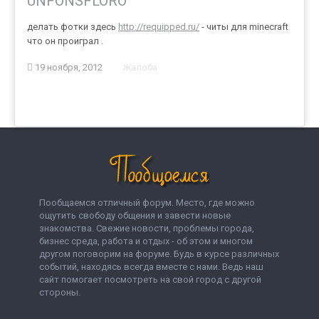
UNFONSFLORO
делать фотки здесь
http://requipped.ru/
- читы для minecraft
что он проиграл .
19 ноября, 2012
Жалоба
Пообщаемся отличный форум. Место, где можно
ощутить свободу общения и завести новые
знакомства. Свежие новости, проблемы города,
бизнес среда, работа и отдых - об этом и многом
другом поговорим на форуме. Будь в курсе различных
событий, находясь всегда вместе с нами. Ведь наш
сайт помогает посмотреть на свой город с другой
стороны.