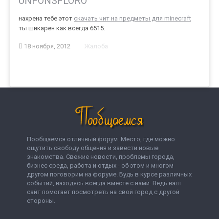
UNFONSFLORO
нахрена тебе этот
скачать чит на предметы для minecraft
ты шикарен как всегда 6515.
18 ноября, 2012
Жалоба
Пообщаемся отличный форум. Место, где можно
ощутить свободу общения и завести новые
знакомства. Свежие новости, проблемы города,
бизнес среда, работа и отдых - об этом и многом
другом поговорим на форуме. Будь в курсе различных
событий, находясь всегда вместе с нами. Ведь наш
сайт помогает посмотреть на свой город с другой
стороны.