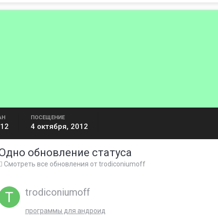
АН
ПОСЕЩЕНИЕ
012
4 октября, 2012
Одно обновление статуса
Смотреть все обновления от trodiconiumoff
trodiconiumoff
программы для андроид