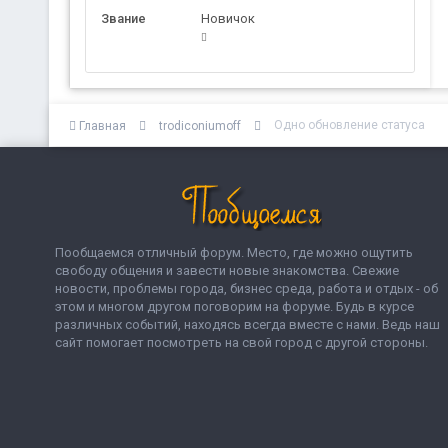
Звание
Новичок
Одно обновление статуса
Главная
trodiconiumoff
Пообщаемся отличный форум. Место, где можно ощутить
свободу общения и завести новые знакомства. Свежие
новости, проблемы города, бизнес среда, работа и отдых - об
этом и многом другом поговорим на форуме. Будь в курсе
различных событий, находясь всегда вместе с нами. Ведь наш
сайт помогает посмотреть на свой город с другой стороны.