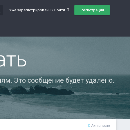
ch
Регистрация
Уже зарегистрированы? Войти
ать
ям. Это сообщение будет удалено.
Активность