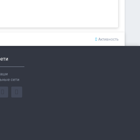
Активность
ети
ваши
ьные сети