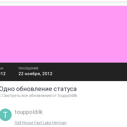
АН
ПОСЕЩЕНИЕ
012
22 ноября, 2012
Одно обновление статуса
Смотреть все обновления от touppoldilk
touppoldilk
Sell House Fast Lake Herman