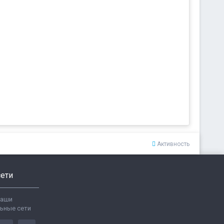
Активность
ети
ваши
ьные сети