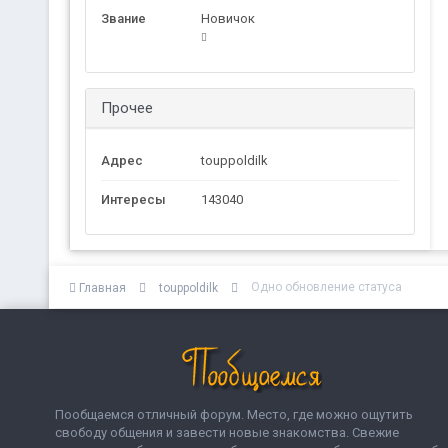
Звание
Новичок
Прочее
Адрес
touppoldilk
Интересы
143040
Одно обновление статуса
Главная
touppoldilk
Пообщаемся отличный форум. Место, где можно ощутить
свободу общения и завести новые знакомства. Свежие