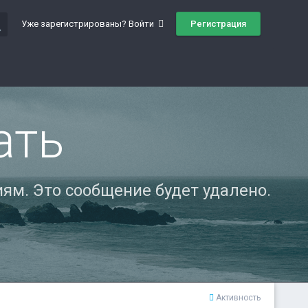
ch
Регистрация
Уже зарегистрированы? Войти
ать
ям. Это сообщение будет удалено.
Активность