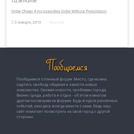
tizanidine
Order Cheap 4 mg tizanidine Order Without Prescription
3 января, 2013
Жалоба
Пообщаемся отличный форум. Место, где можно
ощутить свободу общения и завести новые
знакомства. Свежие новости, проблемы города,
бизнес среда, работа и отдых - об этом и многом
другом поговорим на форуме. Будь в курсе различных
событий, находясь всегда вместе с нами. Ведь наш
сайт помогает посмотреть на свой город с другой
стороны.