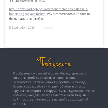
Thusasehommub
http://downloadingly.pp.ua/remont-mercedes-eklassa-s-
benzindvigatelyamirar.html
Ремонт mercedes е-класса (с
бензин.двигателями).rar
5 декабря, 2013
Жалоба
Пообщаемся отличный форум. Место, где можно
ощутить свободу общения и завести новые
знакомства. Свежие новости, проблемы города,
бизнес среда, работа и отдых - об этом и многом
другом поговорим на форуме. Будь в курсе различных
событий, находясь всегда вместе с нами. Ведь наш
сайт помогает посмотреть на свой город с другой
стороны.