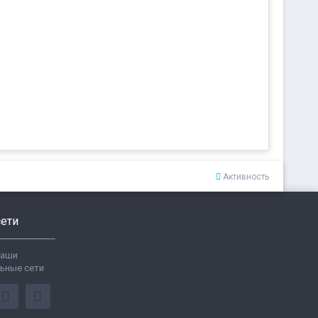
Активность
ети
ваши
ьные сети