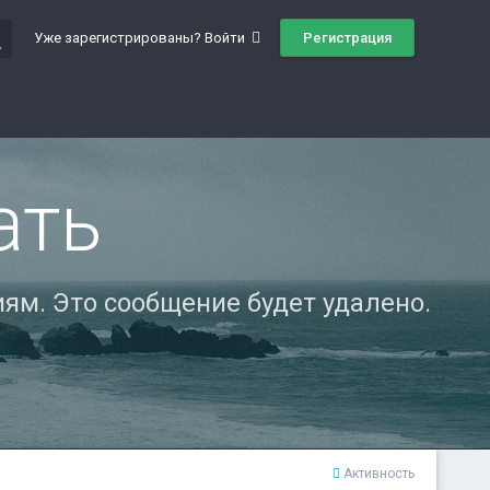
ch
Регистрация
Уже зарегистрированы? Войти
ать
ям. Это сообщение будет удалено.
Активность