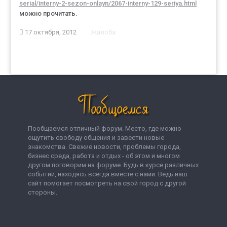
serial/interny-2-sezon-onlayn/2067-interny-129-seriya.html
можно прочитать.
17 октября, 2012
Жалоба
Пообщаемся отличный форум. Место, где можно
ощутить свободу общения и завести новые
знакомства. Свежие новости, проблемы города,
бизнес среда, работа и отдых - об этом и многом
другом поговорим на форуме. Будь в курсе различных
событий, находясь всегда вместе с нами. Ведь наш
сайт помогает посмотреть на свой город с другой
стороны.