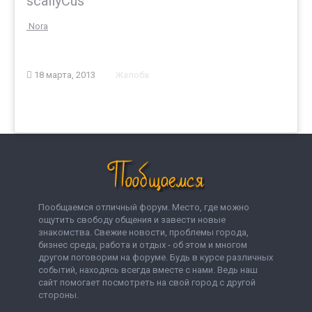
scallyCus
Nora
18 марта, 2013
Жалоба
Пообщаемся отличный форум. Место, где можно
ощутить свободу общения и завести новые
знакомства. Свежие новости, проблемы города,
бизнес среда, работа и отдых - об этом и многом
другом поговорим на форуме. Будь в курсе различных
событий, находясь всегда вместе с нами. Ведь наш
сайт помогает посмотреть на свой город с другой
стороны.