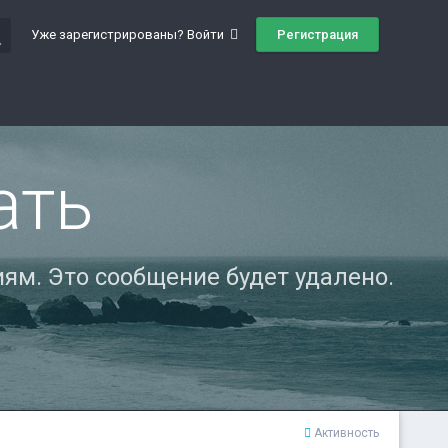
ch
Регистрация
Уже зарегистрированы? Войти
ать
ям. Это сообщение будет удалено.
Активность