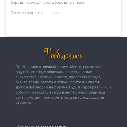
бороды, крем для роста бороды в аптеке
8 сентября, 2015
Жалоба
Пообщаемся отличный форум. Место, где можно
ощутить свободу общения и завести новые
знакомства. Свежие новости, проблемы города,
бизнес среда, работа и отдых - об этом и многом
другом поговорим на форуме. Будь в курсе различных
событий, находясь всегда вместе с нами. Ведь наш
сайт помогает посмотреть на свой город с другой
стороны.